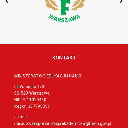
KONTAKT
MINISTERSTWO EDUKACJI I NAUKI
ul. Wspólna 1/3
00-529 Warszawa
NIP 7011010460
Regon 387796051
e-mail:
narodowareprezentacjaakademicka@mein.gov.pl