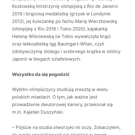
Kozłowską (mistrzynię olimpijską z Rio de Janeiro
2016 i brązową medalistkę igrzysk w Londynie
2012), jej koleżankę po fachu Marię Wierzbowską
(olimpijkę z Rio 2016 i Tokio 2020), kajakarkę
Helenę Wiśniewską (w Tokio wywalczyła brąz)
oraz lekkoatletkę Igę Baumgart-Witan, czyli
zdobywczynię złotego i srebrnego krążka w stolicy
Japonii w biegach sztafetowych.
Wszystko da się pogodzić
Wybitni olimpijczycy studiują zresztą w wielu
polskich miastach. O tym, jak ważne jest
prowadzenie dwutorowej kariery, przekonał się
m.in. Kajetan Duszyński.
– Pójście na studia otworzyło mi oczy. Zobaczyłem,
że warto specjalizować się również w innym