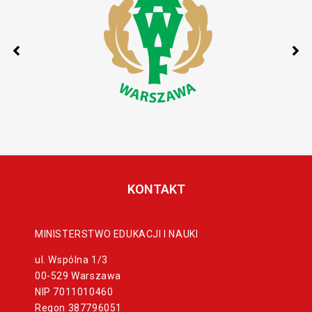
KONTAKT
MINISTERSTWO EDUKACJI I NAUKI
ul. Wspólna 1/3
00-529 Warszawa
NIP 7011010460
Regon 387796051