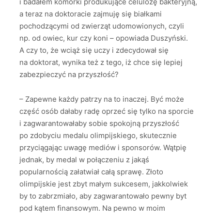
i badałem komórki produkujące celulozę bakteryjną,
a teraz na doktoracie zajmuję się białkami
pochodzącymi od zwierząt udomowionych, czyli
np. od owiec, kur czy koni – opowiada Duszyński.
A czy to, że wciąż się uczy i zdecydował się
na doktorat, wynika też z tego, iż chce się lepiej
zabezpieczyć na przyszłość?
– Zapewne każdy patrzy na to inaczej. Być może
część osób dałaby radę oprzeć się tylko na sporcie
i zagwarantowałaby sobie spokojną przyszłość
po zdobyciu medalu olimpijskiego, skutecznie
przyciągając uwagę mediów i sponsorów. Wątpię
jednak, by medal w połączeniu z jakąś
popularnością załatwiał całą sprawę. Złoto
olimpijskie jest zbyt małym sukcesem, jakkolwiek
by to zabrzmiało, aby zagwarantowało pewny byt
pod kątem finansowym. Na pewno w moim