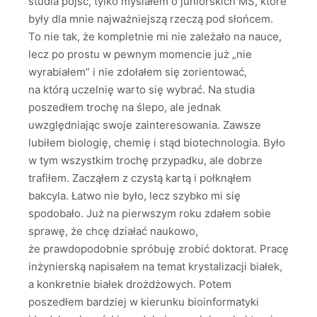
studia pójść, tylko myślałem o juniorskich MŚ, które
były dla mnie najważniejszą rzeczą pod słońcem.
To nie tak, że kompletnie mi nie zależało na nauce,
lecz po prostu w pewnym momencie już „nie
wyrabiałem” i nie zdołałem się zorientować,
na którą uczelnię warto się wybrać. Na studia
poszedłem trochę na ślepo, ale jednak
uwzględniając swoje zainteresowania. Zawsze
lubiłem biologię, chemię i stąd biotechnologia. Było
w tym wszystkim trochę przypadku, ale dobrze
trafiłem. Zacząłem z czystą kartą i połknąłem
bakcyla. Łatwo nie było, lecz szybko mi się
spodobało. Już na pierwszym roku zdałem sobie
sprawę, że chcę działać naukowo,
że prawdopodobnie spróbuję zrobić doktorat. Pracę
inżynierską napisałem na temat krystalizacji białek,
a konkretnie białek drożdżowych. Potem
poszedłem bardziej w kierunku bioinformatyki