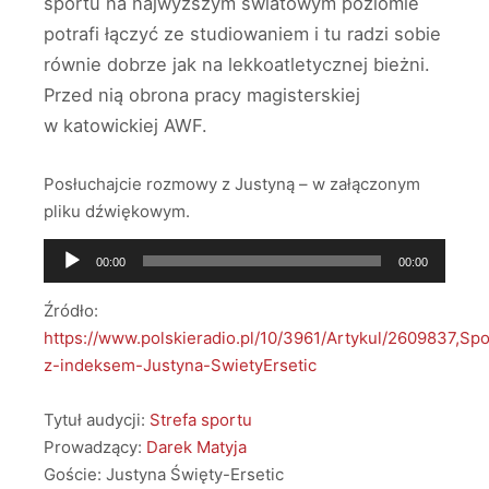
sportu na najwyższym światowym poziomie
potrafi łączyć ze studiowaniem i tu radzi sobie
równie dobrze jak na lekkoatletycznej bieżni.
Przed nią obrona pracy magisterskiej
w katowickiej AWF.
Posłuchajcie rozmowy z Justyną – w załączonym
pliku dźwiękowym.
Odtwarzacz
00:00
00:00
plików
dźwiękowych
Źródło:
https://www.polskieradio.pl/10/3961/Artykul/2609837,Sp
z-indeksem-Justyna-SwietyErsetic
Tytuł audycji:
Strefa sportu
Prowadzący:
Darek Matyja
Goście: Justyna Święty-Ersetic