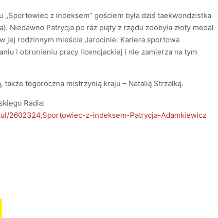
u „Sportowiec z indeksem” gościem była dziś taekwondzistka
. Niedawno Patrycja po raz piąty z rzędu zdobyła złoty medal
 w jej rodzinnym mieście Jarocinie. Kariera sportowa
niu i obronieniu pracy licencjackiej i nie zamierza na tym
 także tegoroczna mistrzynią kraju – Natalią Strzałką.
skiego Radia:
tykul/2602324,Sportowiec-z-indeksem-Patrycja-Adamkiewicz