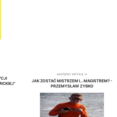
NASTĘPNY ARTYKUŁ
YCJI
JAK ZOSTAĆ MISTRZEM I... MAGISTREM? -
ICKIEJ”
PRZEMYSŁAW ZYBKO